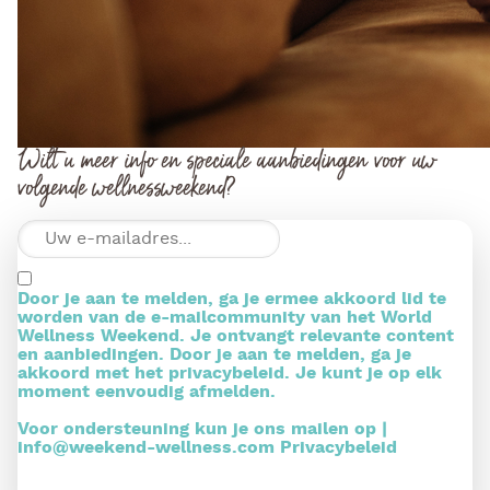
Wilt u meer info en speciale aanbiedingen voor uw
volgende wellnessweekend?
Door je aan te melden, ga je ermee akkoord lid te
worden van de e-mailcommunity van het World
Wellness Weekend. Je ontvangt relevante content
en aanbiedingen. Door je aan te melden, ga je
akkoord met het privacybeleid. Je kunt je op elk
moment eenvoudig afmelden.
Voor ondersteuning kun je ons mailen op |
info@weekend-wellness.com
Privacybeleid