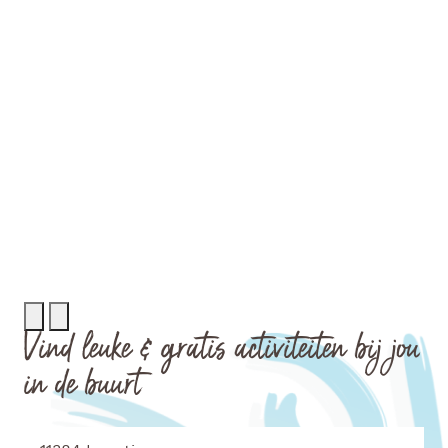
Rechercher
Menu
Vind leuke & gratis activiteiten bij jou
in de buurt