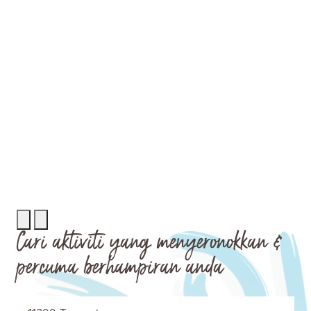
Rechercher
Menu
Cari aktiviti yang menyeronokkan &
percuma berhampiran anda