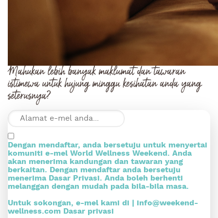
Mahukan lebih banyak maklumat dan tawaran
istimewa untuk hujung minggu kesihatan anda yang
seterusnya?
Dengan mendaftar, anda bersetuju untuk menyertai
komuniti e-mel World Wellness Weekend. Anda
akan menerima kandungan dan tawaran yang
berkaitan. Dengan mendaftar anda bersetuju
menerima Dasar Privasi. Anda boleh berhenti
melanggan dengan mudah pada bila-bila masa.
Untuk sokongan, e-mel kami di |
info@weekend-
wellness.com
Dasar privasi