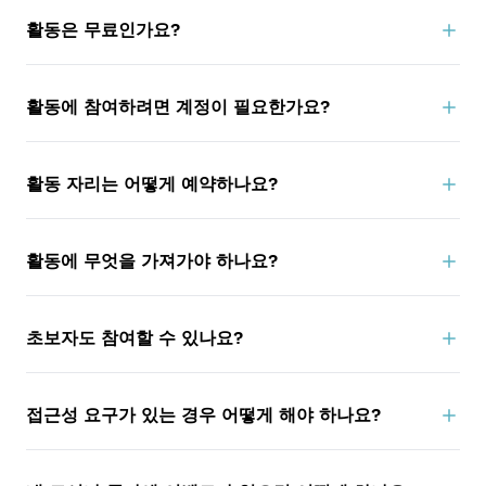
공합니다.
World Wellness Map (
wellmap.org
, 17개 언어 지원)에
활동은 무료인가요?
서 도시 또는 국가별로 이벤트를 검색할 수 있습니다.
근처의 웰니스 전문가(호텔, 스파, 미용실 / 헤어 살롱,
피트니스 클럽, 요가 / 필라테스 스튜디오, 스포츠 협회
등)를 발견할 수 있는 좋은 기회입니다.
네. 참여하는 장소는 주말 동안 최소 한 개의 무료 그룹
활동에 참여하려면 계정이 필요한가요?
클래스 또는 워크숍을 제공하기로 약속합니다.
혼자 참여해 같은 관심사를 가진 웰니스 애호가를 만나
거나, 친구, 동료, 가족과 함께 참여할 수 있습니다.
일부 장소는 추가 요금이 있는 선택 활동이나 패키지를
제공해 경험을 풍부하게 할 수 있습니다.
계정은 필요하지 않습니다. 도시 또는 국가 이름으로 검
「스테이케이션」(자신의 도시에서의 휴가) 또는 「웰니
활동 자리는 어떻게 예약하나요?
색하고, 원하는 카테고리로 필터링하고, 특정 장소를 클
스 게터웨이」(새로운 도시 탐험)를 즐겨 보세요.
예시: Sunday Yoga & Brunch (요가 세션은 무료, 브런
릭한 후, 장소 페이지의 버튼(「지금 전화」 또는 「여기
치는 유료 옵션); Pool Class & Cabana (수영 클래스 무
서 문의」)으로 직접 연락하세요.
료, 반나절 카바나는 유료로 온/냉 시설 이용 가능).
예약 규정은 장소에 따라 다릅니다. 예약이 필요한 경우
활동에 무엇을 가져가야 하나요?
장소가 예약 방법을 안내합니다.
먼저 이벤트 설명을 읽으세요. 운동 세션의 경우: 편안한
초보자도 참여할 수 있나요?
옷을 입고 물을 가져가세요. 워크숍이나 강연의 경우: 늦
지 않도록 조금 일찍 도착하세요.
물론입니다! 우리는 #WellnessForAll을 추진하므로 대
접근성 요구가 있는 경우 어떻게 해야 하나요?
부분의 세션은 초보자 대상입니다. 확실하지 않으면 장
소에 연락해 세션 수준을 문의하세요.
사전에 장소에 연락해 주차, 출입, 계단, 좌석 및 필요한