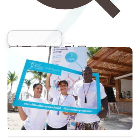
도시 또는 국가로 검색
자주 묻는 질문
일반
장소
일반 대중을 위한 World Wellness Weekend란 무엇
인가요?
World Wellness Weekend는 9월 셋째 주말(추분 및 계
근처의 이벤트는 어떻게 찾나요?
절 전환 직전)에 여러분의 도시에서 무료, 즐겁고 모두에
게 열린 그룹 피트니스, 요가 또는 필라테스 클래스, 명상
세션, 라이프스타일 워크숍에 참여할 수 있는 기회를 제