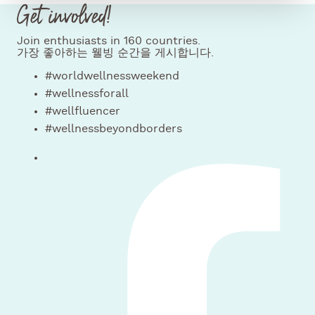
Get involved!
Join enthusiasts in 160 countries.
가장 좋아하는 웰빙 순간을 게시합니다.
#worldwellnessweekend
#wellnessforall
#wellfluencer
#wellnessbeyondborders
우리를 따라 오세요 facebook