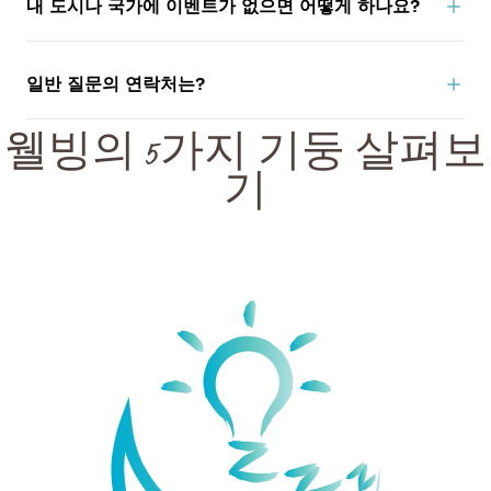
내 도시나 국가에 이벤트가 없으면 어떻게 하나요?
지원에 대해 문의하세요.
World Wellness Weekend는 빠르게 성장 중이며
일반 질문의 연락처는?
15,000
개 장소
가
2,000개 이상의 도시
(
190개 국가
)
에서
개최할 예정입니다.
아직 여러분의 지역에 도달하지 않았다면, 행동을 취할
웰빙의 5가지 기둥 살펴보
수 있고 또 그래야 합니다:
이메일
info@weekend-wellness.com
– 가까운 도시 또는 자신의 국가에서 검색.
기
– 좋아하는 지역의 피트니스 클럽, 스파, 요가 / 필라테
스 스튜디오에 무료 등록을 권하고, 무료 활동을 조직해
지역 사회가 주말에 참여할 수 있도록 하세요.