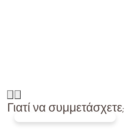
Rechercher
Menu
Γιατί να συμμετάσχετε;
Discover 3 big Wins for your business
γιορτάστε το γεγονός