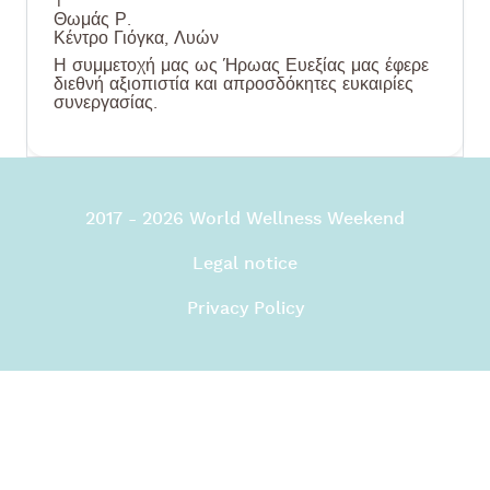
T
Θωμάς Ρ.
Κέντρο Γιόγκα, Λυών
Η συμμετοχή μας ως Ήρωας Ευεξίας μας έφερε
διεθνή αξιοπιστία και απροσδόκητες ευκαιρίες
συνεργασίας.
2017 - 2026 World Wellness Weekend
Legal notice
Privacy Policy